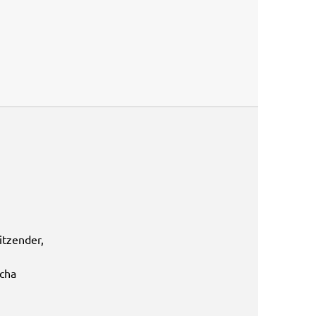
itzender,
cha